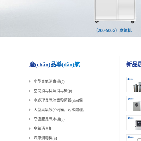
產(chǎn)品導(dǎo)航
新品
小型臭氧消毒機(jī)
空間消毒臭氧消毒機(jī)
水處理臭氧消毒殺菌設(shè)備
大型臭氧設(shè)備，污水處理。
高濃度臭氧水機(jī)
臭氧消毒柜
汽車消毒機(jī)