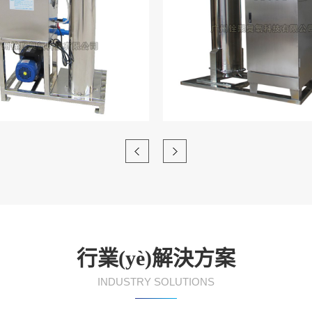
行業(yè)解決方案
INDUSTRY SOLUTIONS