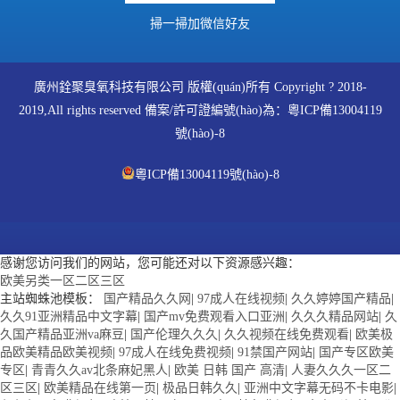
掃一掃加微信好友
廣州銓聚臭氧科技有限公司 版權(quán)所有 Copyright ? 2018-
2019,All rights reserved 備案/許可證編號(hào)為：
粵ICP備13004119
號(hào)-8
粵ICP備13004119號(hào)-8
感谢您访问我们的网站，您可能还对以下资源感兴趣：
欧美另类一区二区三区
主站蜘蛛池模板：
国产精品久久网
|
97成人在线视频
|
久久婷婷国产精品
|
久久91亚洲精品中文字幕
|
国产mv免费观看入口亚洲
|
久久久精品网站
|
久
久国产精品亚洲va麻豆
|
国产伦理久久久
|
久久视频在线免费观看
|
欧美极
品欧美精品欧美视频
|
97成人在线免费视频
|
91禁国产网站
|
国产专区欧美
专区
|
青青久久av北条麻妃黑人
|
欧美 日韩 国产 高清
|
人妻久久久一区二
区三区
|
欧美精品在线第一页
|
极品日韩久久
|
亚洲中文字幕无码不卡电影
|