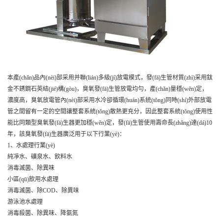
本產(chǎn)品內(nèi)部采用并聯(lián)多級(jí)放電模式，發(fā)生管材質(zhì)采用鈦
金不銹鋼石英結(jié)構(gòu)，臭氧發(fā)生管放電均勻，產(chǎn)量穩(wěn)定，
濃度高，臭氧放電管內(nèi)部采用水冷卻循環(huán)系統(tǒng)同時(shí)外部放電
管之間留有一定的空間讓整套系統(tǒng)散熱更充分，因此整套系統(tǒng)使用性
能比同類型臭氧發(fā)生器更加穩(wěn)定，發(fā)生管使用壽命長(zhǎng)達(dá)10
年，該臭氧發(fā)生器廣泛用于以下行業(yè)：
1、水處理行業(yè)
純凈水、礦泉水、飲料水
消毒滅菌、除異味
小區(qū)飲用水處理
消毒滅菌、除COD、除異味
游泳池水處理
消毒殺菌、除異味、降氨氮