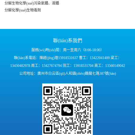
分解生物化學(xué)污染氣體、液體
分解化學(xué)生物毒劑
聯(lián)系我們
服務(wù)時(shí)間：周一至周六（8:00-18:00）
聯(lián)系電話：陳經(jīng)理15918531637 曹工：13422041409 梁工：
13450482978 周工：13427674794 田工：15918531704 高工：13560149042
公司地址：廣州市白云區(qū)人和鎮(zhèn)鶴龍七路387號(hào)