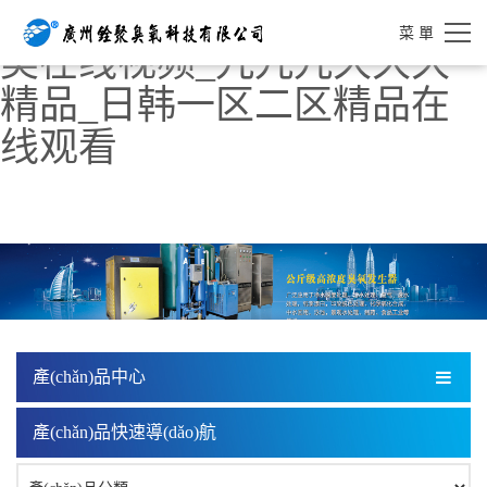
亚洲精品日日夜夜_亚洲欧
菜 單
美在线视频_九九九久久久
精品_日韩一区二区精品在
线观看
產(chǎn)品中心
產(chǎn)品快速導(dǎo)航