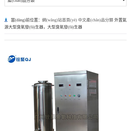
當(dāng)前位置：
網(wǎng)站首頁(yè)
中文產(chǎn)品分類
外置氣
源大型臭氧發(fā)生器，大型臭氧發(fā)生器